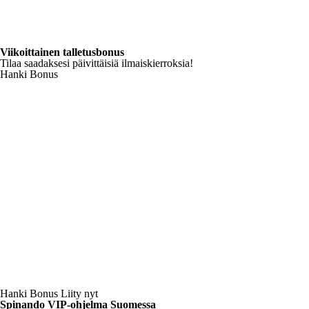
Viikoittainen talletusbonus
Tilaa saadaksesi päivittäisiä ilmaiskierroksia!
Hanki Bonus
Hanki Bonus
Liity nyt
Spinando VIP-ohjelma Suomessa