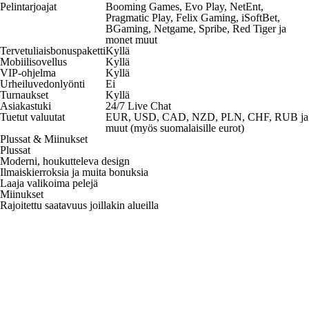
Pelintarjoajat
Booming Games, Evo Play, NetEnt,
Pragmatic Play, Felix Gaming, iSoftBet,
BGaming, Netgame, Spribe, Red Tiger ja
monet muut
Tervetuliaisbonuspaketti
Kyllä
Mobiilisovellus
Kyllä
VIP-ohjelma
Kyllä
Urheiluvedonlyönti
Ei
Turnaukset
Kyllä
Asiakastuki
24/7 Live Chat
Tuetut valuutat
EUR, USD, CAD, NZD, PLN, CHF, RUB ja
muut (myös suomalaisille eurot)
Plussat & Miinukset
Plussat
Moderni, houkutteleva design
Ilmaiskierroksia ja muita bonuksia
Laaja valikoima pelejä
Miinukset
Rajoitettu saatavuus joillakin alueilla