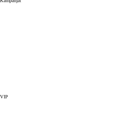
Kampanjat
VIP