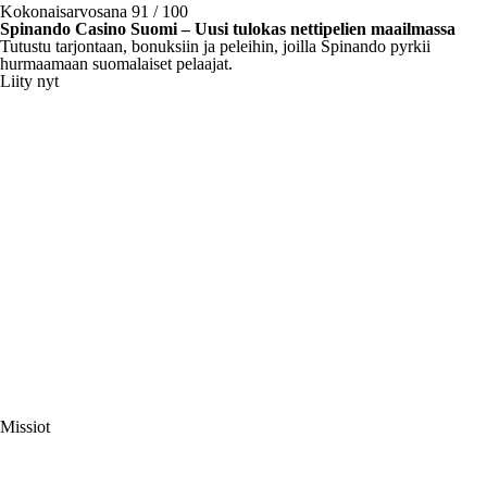
Kokonaisarvosana
91
/
100
Spinando Casino Suomi – Uusi tulokas nettipelien maailmassa
Tutustu tarjontaan, bonuksiin ja peleihin, joilla Spinando pyrkii
hurmaamaan suomalaiset pelaajat.
Liity nyt
Missiot