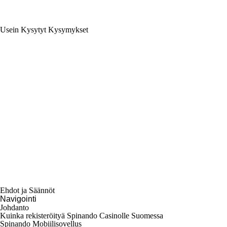
Usein Kysytyt Kysymykset
Ehdot ja Säännöt
Navigointi
Johdanto
Kuinka rekisteröityä Spinando Casinolle Suomessa
Spinando Mobiilisovellus