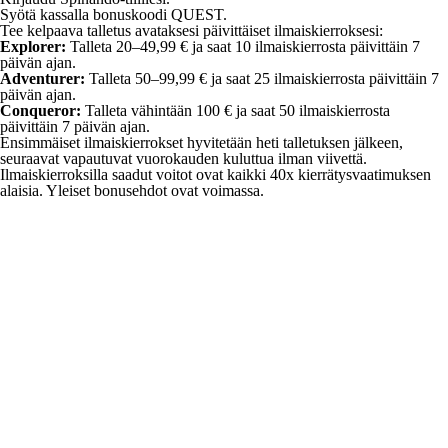
Syötä kassalla bonuskoodi QUEST.
Tee kelpaava talletus avataksesi päivittäiset ilmaiskierroksesi:
Explorer:
Talleta 20–49,99 € ja saat 10 ilmaiskierrosta päivittäin 7
päivän ajan.
Adventurer:
Talleta 50–99,99 € ja saat 25 ilmaiskierrosta päivittäin 7
päivän ajan.
Conqueror:
Talleta vähintään 100 € ja saat 50 ilmaiskierrosta
päivittäin 7 päivän ajan.
Ensimmäiset ilmaiskierrokset hyvitetään heti talletuksen jälkeen,
seuraavat vapautuvat vuorokauden kuluttua ilman viivettä.
Ilmaiskierroksilla saadut voitot ovat kaikki 40x kierrätysvaatimuksen
alaisia. Yleiset bonusehdot ovat voimassa.