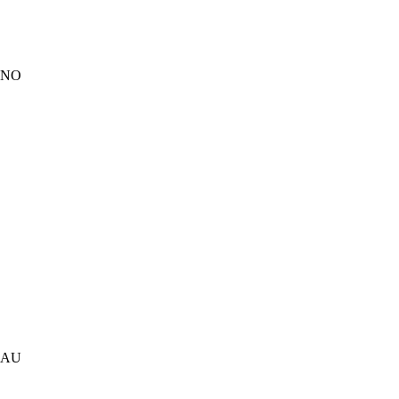
NO
AU